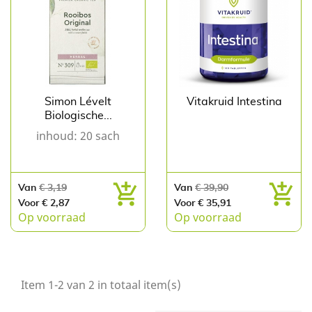
Simon Lévelt
Vitakruid Intestina
Biologische...
inhoud: 20 sach
Normale
Prijs
Normale
Prijs
Van
€ 3,19
Van
€ 39,90
prijs
prijs
Voor € 2,87
Voor € 35,91
Op voorraad
Op voorraad
Item 1-2 van 2 in totaal item(s)