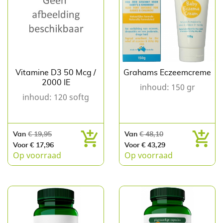
Vitamine D3 50 Mcg /
Grahams Eczeemcreme
2000 IE
inhoud: 150 gr
inhoud: 120 softg
Normale
Prijs
Normale
Prijs
Van
€ 19,95
Van
€ 48,10
prijs
prijs
Voor € 17,96
Voor € 43,29
Op voorraad
Op voorraad