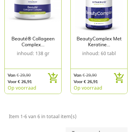
Beauté® Collageen
BeautyComplex Met
Complex...
Keratine...
inhoud: 138 gr
inhoud: 60 tabl
Normale
Prijs
Normale
Prijs
Van
€ 29,90
Van
€ 29,90
prijs
prijs
Voor € 26,91
Voor € 26,91
Op voorraad
Op voorraad
Item 1-6 van 6 in totaal item(s)