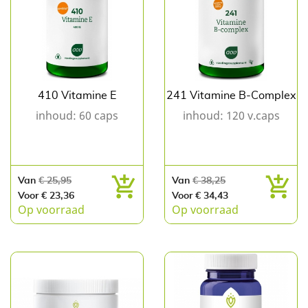
410 Vitamine E
241 Vitamine B-Complex
inhoud: 60 caps
inhoud: 120 v.caps
Normale
Prijs
Normale
Prijs
Van
€ 25,95
Van
€ 38,25
prijs
prijs
Voor € 23,36
Voor € 34,43
Op voorraad
Op voorraad